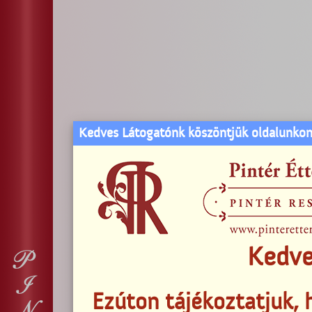
Kedves Látogatónk köszöntjük oldalunkon