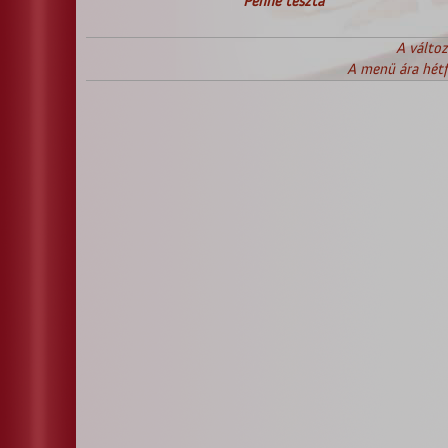
Penne tészta
A változ
A menü ára hétf