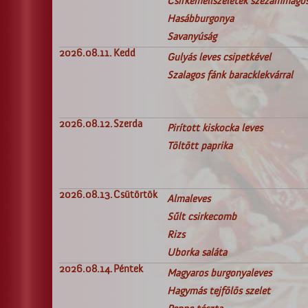
Csirkemellszeletek szezámmago
Hasábburgonya
Savanyúság
2026.08.11.
Kedd
Gulyás leves csipetkével
Szalagos fánk baracklekvárral
2026.08.12.
Szerda
Pirított kiskocka leves
Töltött paprika
2026.08.13.
Csütörtök
Almaleves
Sűlt csirkecomb
Rizs
Uborka saláta
2026.08.14.
Péntek
Magyaros burgonyaleves
Hagymás tejfölös szelet