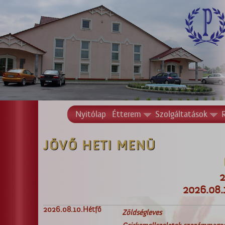
Nyitólap
Étterem
Szolgáltatások
JÖVŐ HETI MENÜ
2
2026.08.1
2026.08.10.
Hétfő
Zöldségleves