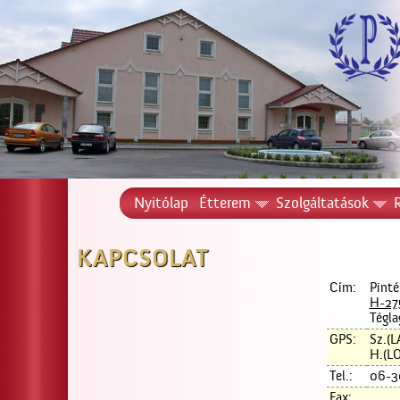
Nyitólap
Étterem
Szolgáltatások
KAPCSOLAT
Cím:
Pinté
H-27
Tégla
GPS:
Sz.(L
H.(L
Tel.:
06-3
Fax: